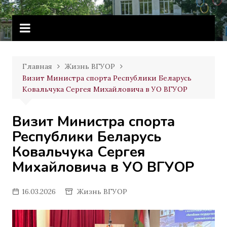
Перейти
Витебское государственное
к
училище олимпийского резерва
содержимому
Главная
Жизнь ВГУОР
Визит Министра спорта Республики Беларусь
Ковальчука Сергея Михайловича в УО ВГУОР
Визит Министра спорта
Республики Беларусь
Ковальчука Сергея
Михайловича в УО ВГУОР
16.03.2026
Жизнь ВГУОР