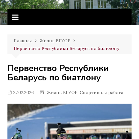
Перейти
Витебское государственное
к
училище олимпийского резерва
содержимому
Главная
Жизнь ВГУОР
Первенство Республики Беларусь по биатлону
Первенство Республики
Беларусь по биатлону
27.02.2026
Жизнь ВГУОР
,
Спортивная работа