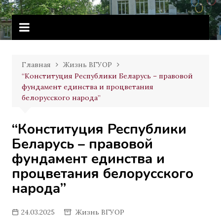
Перейти
Витебское государственное
к
училище олимпийского резерва
содержимому
Главная
Жизнь ВГУОР
“Конституция Республики Беларусь – правовой
фундамент единства и процветания
белорусского народа”
“Конституция Республики
Беларусь – правовой
фундамент единства и
процветания белорусского
народа”
24.03.2025
Жизнь ВГУОР