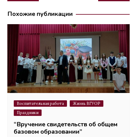
по
записям
Похожие публикации
Воспитательная работа
Жизнь ВГУОР
Праздники
“Вручение свидетельств об общем
базовом образовании”