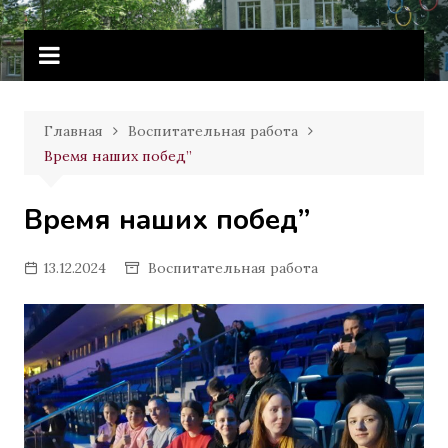
Перейти
Витебское государственное
к
училище олимпийского резерва
содержимому
Главная
Воспитательная работа
Время наших побед”
Время наших побед”
13.12.2024
Воспитательная работа