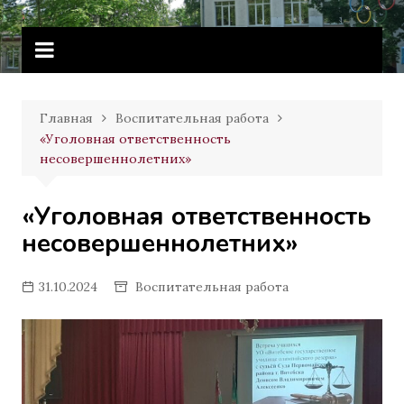
Перейти
Витебское государственное
к
училище олимпийского резерва
содержимому
Главная
Воспитательная работа
«Уголовная ответственность
несовершеннолетних»
«Уголовная ответственность
несовершеннолетних»
31.10.2024
Воспитательная работа