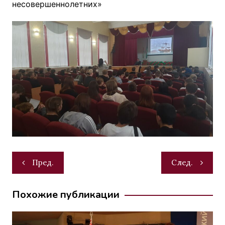
несовершеннолетних»
Навигация
Пред.
След.
по
записям
Похожие публикации