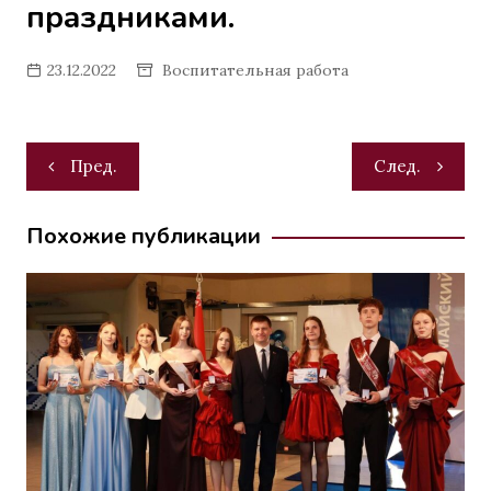
праздниками.
23.12.2022
Воспитательная работа
Навигация
Пред.
След.
по
записям
Похожие публикации