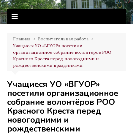
Перейти
Витебское государственное
к
училище олимпийского резерва
содержимому
Главная
Воспитательная работа
Учащиеся УО «ВГУОР» посетили
организационное собрание волонтёров РОО
Красного Креста перед новогодними и
рождественскими праздниками.
Учащиеся УО «ВГУОР»
посетили организационное
собрание волонтёров РОО
Красного Креста перед
новогодними и
рождественскими