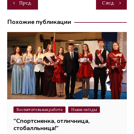
Навигация
Пред.
След.
по
записям
Похожие публикации
Воспитательная работа
Наши звёзды
“Спортсменка, отличница,
стобалльница!”