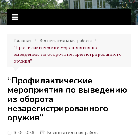
Перейти
Витебское государственное
к
училище олимпийского резерва
содержимому
Главная
Воспитательная работа
“Профилактические мероприятия по
выведению из оборота незарегистрированного
оружия”
“Профилактические
мероприятия по выведению
из оборота
незарегистрированного
оружия”
16.06.2026
Воспитательная работа