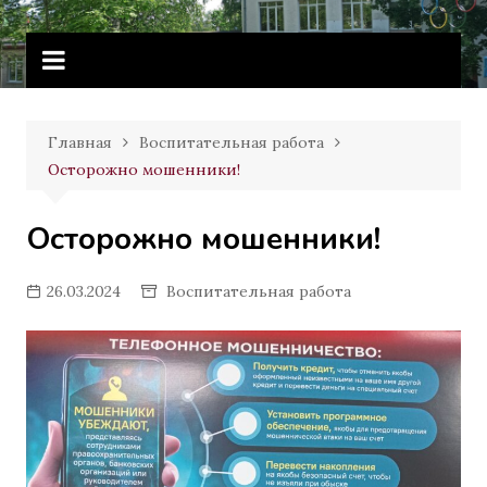
Перейти
Витебское государственное
к
училище олимпийского резерва
содержимому
Главная
Воспитательная работа
Осторожно мошенники!
Осторожно мошенники!
26.03.2024
Воспитательная работа