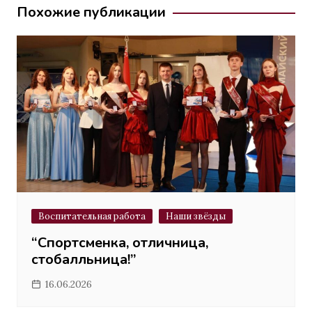
записям
Похожие публикации
Воспитательная работа
Наши звёзды
“Спортсменка, отличница,
стобалльница!”
16.06.2026