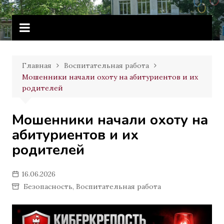
Перейти
Витебское государственное
к
училище олимпийского резерва
содержимому
Главная
Воспитательная работа
Мошенники начали охоту на абитуриентов и их
родителей
Мошенники начали охоту на
абитуриентов и их
родителей
16.06.2026
Безопасность
,
Воспитательная работа