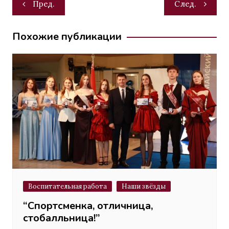
Навигация
Пред.
След.
по
записям
Похожие публикации
Воспитательная работа
Наши звёзды
“Спортсменка, отличница,
стобалльница!”