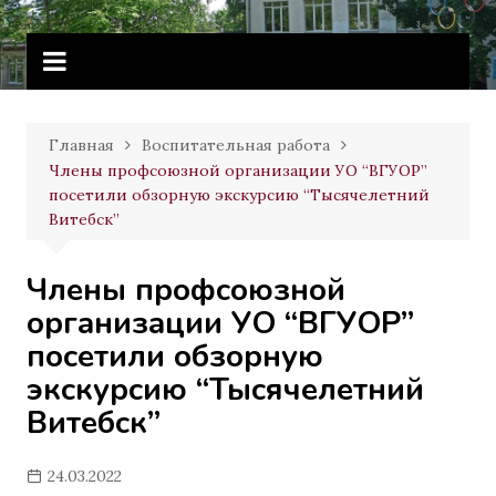
Перейти
Витебское государственное
к
училище олимпийского резерва
содержимому
Главная
Воспитательная работа
Члены профсоюзной организации УО “ВГУОР”
посетили обзорную экскурсию “Тысячелетний
Витебск”
Члены профсоюзной
организации УО “ВГУОР”
посетили обзорную
экскурсию “Тысячелетний
Витебск”
24.03.2022