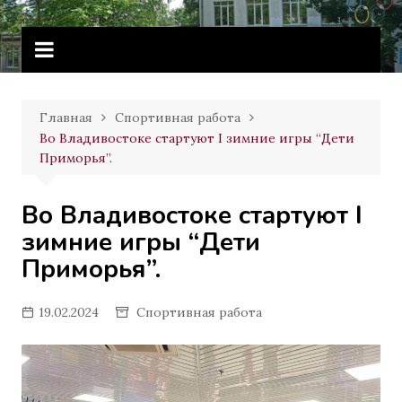
Перейти
Витебское государственное
к
училище олимпийского резерва
содержимому
Главная
Спортивная работа
Во Владивостоке стартуют I зимние игры “Дети
Приморья”.
Во Владивостоке стартуют I
зимние игры “Дети
Приморья”.
19.02.2024
Спортивная работа