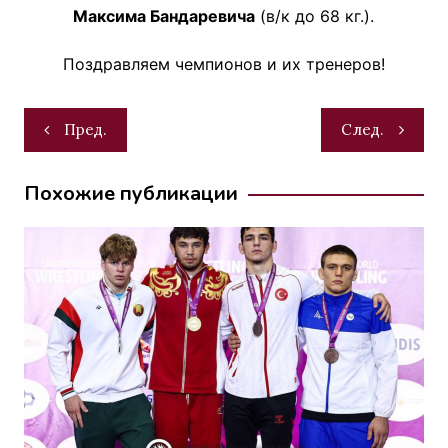
Максима Бандаревича
(в/к до 68 кг.).
Поздравляем чемпионов и их тренеров!
Навигация
Пред.
След.
по
записям
Похожие публикации