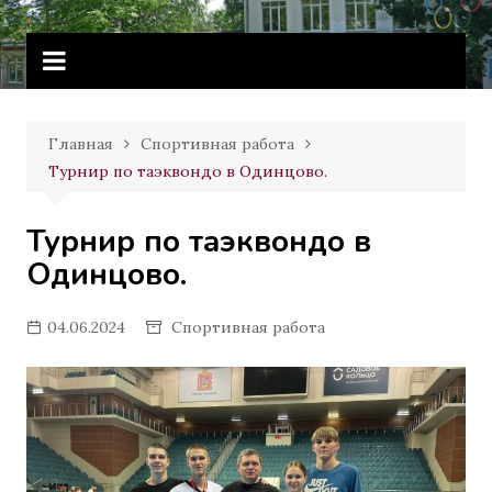
Перейти
Витебское государственное
к
училище олимпийского резерва
содержимому
Главная
Спортивная работа
Турнир по таэквондо в Одинцово.
Турнир по таэквондо в
Одинцово.
04.06.2024
Спортивная работа