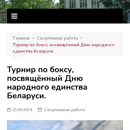
Перейти
Витебское государственное
к
училище олимпийского резерва
содержимому
Главная
Спортивная работа
Турнир по боксу, посвящённый Дню народного
единства Беларуси.
Турнир по боксу,
посвящённый Дню
народного единства
Беларуси.
22.09.2024
Спортивная работа