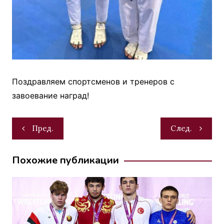
Поздравляем спортсменов и тренеров с
завоевание наград!
Навигация
Пред.
След.
по
записям
Похожие публикации