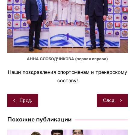
АННА СЛОБОДЧИКОВА (первая справа)
Наши поздравления спортсменам и тренерскому
составу!
Навигация
Пред.
След.
по
записям
Похожие публикации