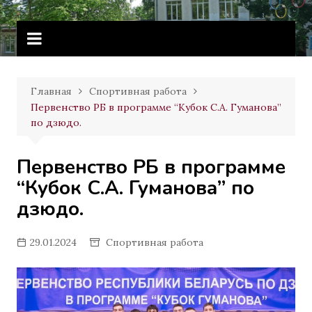
Перейти
Витебское государственное
к
училище олимпийского резерва
содержимому
Главная
Спортивная работа
Первенство РБ в программе “Кубок С.А. Гуманова”
по дзюдо.
Первенство РБ в программе
“Кубок С.А. Гуманова” по
дзюдо.
29.01.2024
Спортивная работа