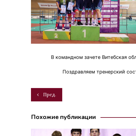
В командном зачете Витебская об
Поздравляем тренерский сост
Навигация
Пред.
по
записям
Похожие публикации