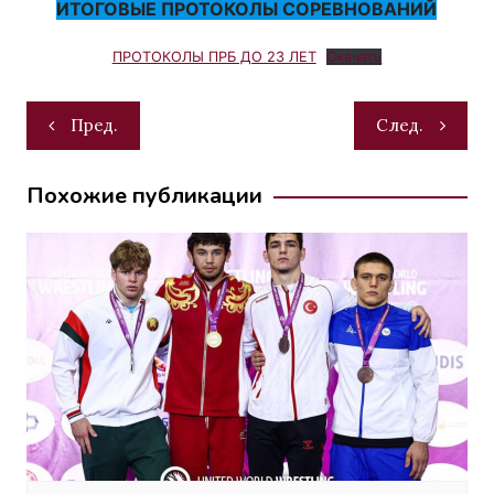
ИТОГОВЫЕ ПРОТОКОЛЫ СОРЕВНОВАНИЙ
ПРОТОКОЛЫ ПРБ ДО 23 ЛЕТ
Скачать
Навигация
Пред.
След.
по
записям
Похожие публикации