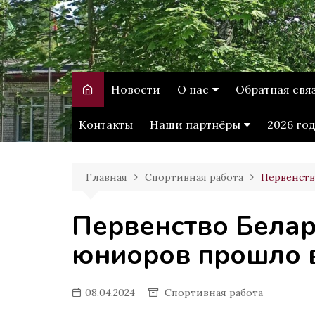
Перейти
к
содержимому
Витебское
государственное училищ
олимпийского резерва
Новости
О нас
Обратная свя
История
Обращение г
Контакты
Наши партнёры
2026 го
Администрация
Качество услу
ВГУ имени П.М.
Машерова
Главная
Спортивная работа
Первенств
Белорусская
олимпийская академия
Первенство Белар
юниоров прошло в
08.04.2024
Спортивная работа