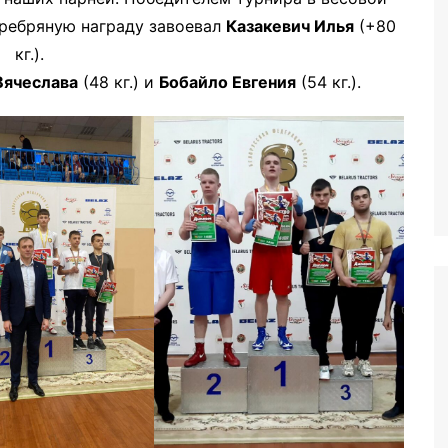
еребряную награду завоевал
Казакевич Илья
(+80
кг.).
Вячеслава
(48 кг.) и
Бобайло Евгения
(54 кг.).