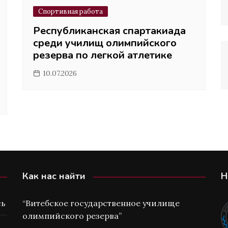
Спортивная работа
Республиканская спартакиада
среди училищ олимпийского
резерва по легкой атлетике
10.07.2026
Как нас найти
Н
сь
“Витебское государственное училище
олимпийского резерва”