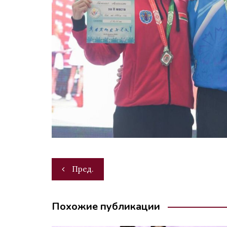
Навигация
Пред.
по
записям
Похожие публикации