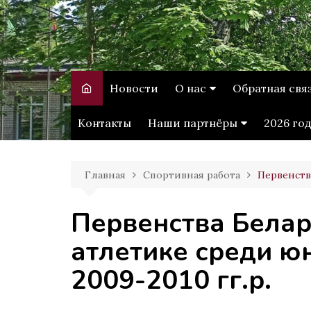
Перейти
к
содержимому
Витебское
государственное училищ
олимпийского резерва
Новости
О нас
Обратная свя
История
Обращение г
Контакты
Наши партнёры
2026 го
Администрация
Качество услу
ВГУ имени П.М.
Машерова
Главная
Спортивная работа
Первенств
Белорусская
олимпийская академия
Первенства Белар
атлетике среди ю
2009-2010 гг.р.