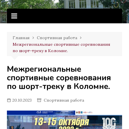
Перейти
Витебское государственное
к
училище олимпийского резерва
содержимому
Главная
Спортивная работа
Межрегиональные спортивные соревнования
по шорт-треку в Коломне.
Межрегиональные
спортивные соревнования
по шорт-треку в Коломне.
20.10.2023
Спортивная работа