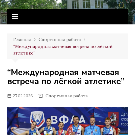
Перейти
Витебское государственное
к
училище олимпийского резерва
содержимому
Главная
Спортивная работа
“Международная матчевая встреча по лёгкой
атлетике”
“Международная матчевая
встреча по лёгкой атлетике”
27.02.2026
Спортивная работа