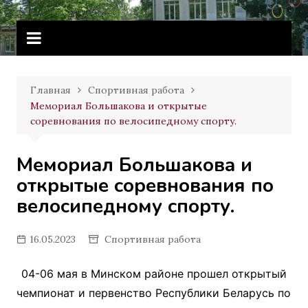
Перейти
Витебское государственное
к
училище олимпийского резерва
содержимому
Главная
Спортивная работа
Мемориал Большакова и открытые
соревнования по велосипедному спорту.
Мемориал Большакова и
открытые соревнования по
велосипедному спорту.
16.05.2023
Спортивная работа
04-06 мая в Минском районе прошел открытый
чемпионат и первенство Республики Беларусь по