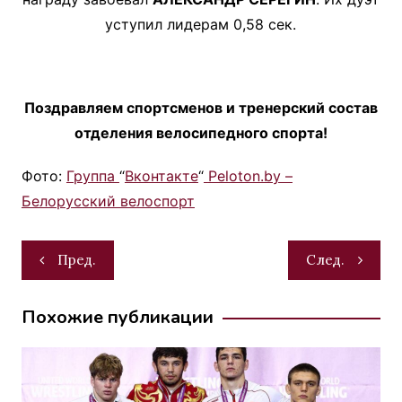
уступил лидерам 0,58 сек.
Поздравляем спортсменов и тренерский состав
отделения велосипедного спорта!
Фото:
Группа
“
Вконтакте
“
Peloton.by –
Белорусский велоспорт
Навигация
Пред.
След.
по
записям
Похожие публикации