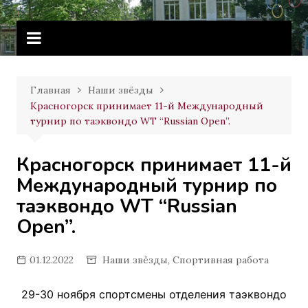
Перейти
Витебское государственное
к
училище олимпийского резерва
содержимому
Главная
Наши звёзды
Красногорск принимает 11-й Международный
турнир по таэквондо WT “Russian Open”.
Красногорск принимает 11-й
Международный турнир по
таэквондо WT “Russian
Open”.
01.12.2022
Наши звёзды
,
Спортивная работа
29-30 ноября спортсмены отделения таэквондо