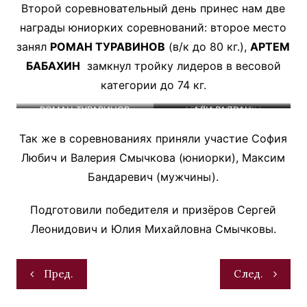
Второй соревновательный день принес нам две
награды юниорких соревнований: второе место
занял
РОМАН ТУРАВИНОВ
(в/к до 80 кг.),
АРТЕМ
БАБАХИН
замкнул тройку лидеров в весовой
категории до 74 кг.
РОМАН ТУРАВИНОВ
АРТЁМ БАБАХИН
АЛИ РАДВАН
Так же в соревнованиях приняли участие София
Любич и Валерия Смычкова (юниорки), Максим
Бандаревич (мужчины).
Подготовили победителя и призёров Сергей
Леонидович и Юлия Михайловна Смычковы.
Навигация
Пред.
След.
по