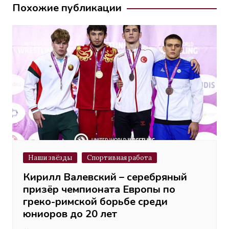
записям
Похожие публикации
Наши звёзды
Спортивная работа
Кирилл Валевский – серебряный
призёр чемпионата Европы по
греко-римской борьбе среди
юниоров до 20 лет