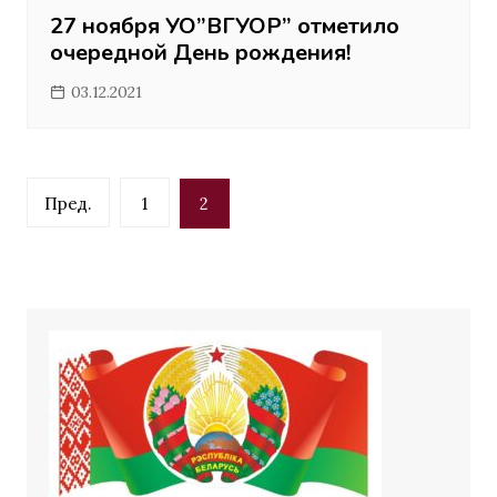
27 ноября УО”ВГУОР” отметило
очередной День рождения!
03.12.2021
Навигация
Пред.
1
2
по
записям