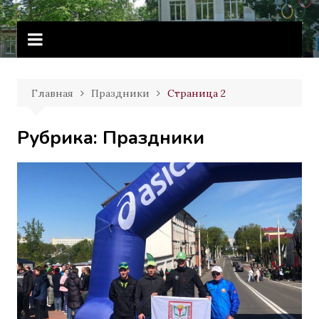
Перейти
Витебское государственное
к
училище олимпийского резерва
содержимому
Главная
Праздники
Страница 2
Рубрика:
Праздники